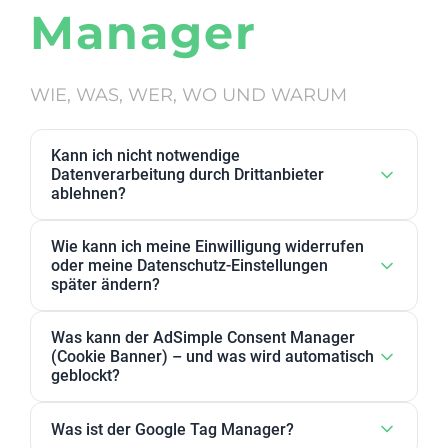
Manager
WIE, WAS, WER, WO UND WARUM
Kann ich nicht notwendige
Datenverarbeitung durch Drittanbieter
ablehnen?
Ja. Datenverarbeitung von Drittanbietern, die wir als
Wie kann ich meine Einwilligung widerrufen
nicht notwendig eingestuft haben, kann in den
oder meine Datenschutz-Einstellungen
Datenschutz-Einstellungen abgelehnt werden. Sie
später ändern?
können dort Anbieter, einzelne Zwecke oder
Sie können Ihre Datenschutz-Einstellungen jederzeit
Zweckgruppen akzeptieren oder ablehnen.
Was kann der AdSimple Consent Manager
ändern. Außerdem können Sie Ihre Zustimmung
(Cookie Banner) – und was wird automatisch
jederzeit widerrufen, indem Sie Ihre Einwilligungen
geblockt?
für einzelne Zwecke oder Dienstleister anpassen
Unser AdSimple Consent Manager ist als
oder komplett zurückziehen.
Was ist der Google Tag Manager?
JavaScript-Lösung oder WordPress-Plugin verfügbar