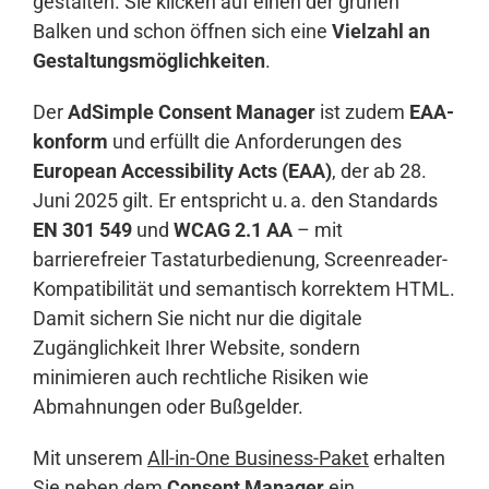
gestalten. Sie klicken auf einen der grünen
Balken und schon öffnen sich eine
Vielzahl an
Gestaltungsmöglichkeiten
.
Der
AdSimple Consent Manager
ist zudem
EAA-
konform
und erfüllt die Anforderungen des
European Accessibility Acts (EAA)
, der ab 28.
Juni 2025 gilt. Er entspricht u. a. den Standards
EN 301 549
und
WCAG 2.1 AA
– mit
barrierefreier Tastaturbedienung, Screenreader-
Kompatibilität und semantisch korrektem HTML.
Damit sichern Sie nicht nur die digitale
Zugänglichkeit Ihrer Website, sondern
minimieren auch rechtliche Risiken wie
Abmahnungen oder Bußgelder.
Mit unserem
All-in-One Business-Paket
erhalten
Sie neben dem
Consent Manager
ein