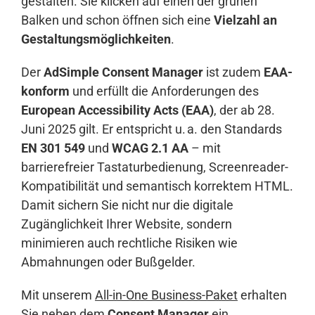
gestalten. Sie klicken auf einen der grünen
Balken und schon öffnen sich eine
Vielzahl an
Gestaltungsmöglichkeiten
.
Der
AdSimple Consent Manager
ist zudem
EAA-
konform
und erfüllt die Anforderungen des
European Accessibility Acts (EAA)
, der ab 28.
Juni 2025 gilt. Er entspricht u. a. den Standards
EN 301 549
und
WCAG 2.1 AA
– mit
barrierefreier Tastaturbedienung, Screenreader-
Kompatibilität und semantisch korrektem HTML.
Damit sichern Sie nicht nur die digitale
Zugänglichkeit Ihrer Website, sondern
minimieren auch rechtliche Risiken wie
Abmahnungen oder Bußgelder.
Mit unserem
All-in-One Business-Paket
erhalten
Sie neben dem
Consent Manager
ein