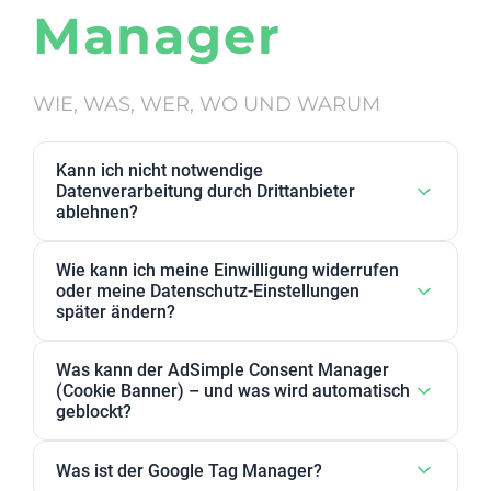
Manager
WIE, WAS, WER, WO UND WARUM
Kann ich nicht notwendige
Datenverarbeitung durch Drittanbieter
ablehnen?
Ja. Datenverarbeitung von Drittanbietern, die wir als
Wie kann ich meine Einwilligung widerrufen
nicht notwendig eingestuft haben, kann in den
oder meine Datenschutz-Einstellungen
Datenschutz-Einstellungen abgelehnt werden. Sie
später ändern?
können dort Anbieter, einzelne Zwecke oder
Sie können Ihre Datenschutz-Einstellungen jederzeit
Zweckgruppen akzeptieren oder ablehnen.
Was kann der AdSimple Consent Manager
ändern. Außerdem können Sie Ihre Zustimmung
(Cookie Banner) – und was wird automatisch
jederzeit widerrufen, indem Sie Ihre Einwilligungen
geblockt?
für einzelne Zwecke oder Dienstleister anpassen
Unser AdSimple Consent Manager ist als
oder komplett zurückziehen.
Was ist der Google Tag Manager?
JavaScript-Lösung oder WordPress-Plugin verfügbar