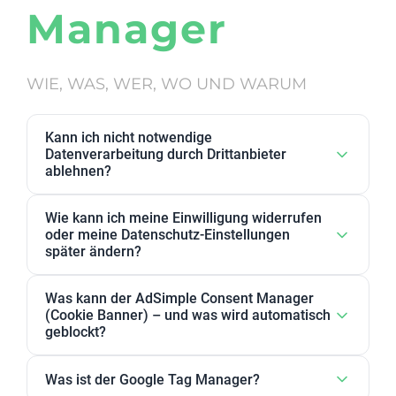
Manager
WIE, WAS, WER, WO UND WARUM
Kann ich nicht notwendige
Datenverarbeitung durch Drittanbieter
ablehnen?
Ja. Datenverarbeitung von Drittanbietern, die wir als
Wie kann ich meine Einwilligung widerrufen
nicht notwendig eingestuft haben, kann in den
oder meine Datenschutz-Einstellungen
Datenschutz-Einstellungen abgelehnt werden. Sie
später ändern?
können dort Anbieter, einzelne Zwecke oder
Sie können Ihre Datenschutz-Einstellungen jederzeit
Zweckgruppen akzeptieren oder ablehnen.
Was kann der AdSimple Consent Manager
ändern. Außerdem können Sie Ihre Zustimmung
(Cookie Banner) – und was wird automatisch
jederzeit widerrufen, indem Sie Ihre Einwilligungen
geblockt?
für einzelne Zwecke oder Dienstleister anpassen
Unser AdSimple Consent Manager ist als
oder komplett zurückziehen.
Was ist der Google Tag Manager?
JavaScript-Lösung oder WordPress-Plugin verfügbar