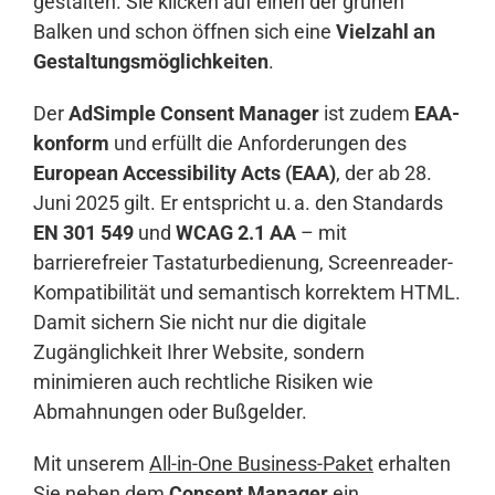
gestalten. Sie klicken auf einen der grünen
Balken und schon öffnen sich eine
Vielzahl an
Gestaltungsmöglichkeiten
.
Der
AdSimple Consent Manager
ist zudem
EAA-
konform
und erfüllt die Anforderungen des
European Accessibility Acts (EAA)
, der ab 28.
Juni 2025 gilt. Er entspricht u. a. den Standards
EN 301 549
und
WCAG 2.1 AA
– mit
barrierefreier Tastaturbedienung, Screenreader-
Kompatibilität und semantisch korrektem HTML.
Damit sichern Sie nicht nur die digitale
Zugänglichkeit Ihrer Website, sondern
minimieren auch rechtliche Risiken wie
Abmahnungen oder Bußgelder.
Mit unserem
All-in-One Business-Paket
erhalten
Sie neben dem
Consent Manager
ein