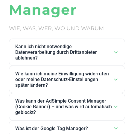
Manager
WIE, WAS, WER, WO UND WARUM
Kann ich nicht notwendige
Datenverarbeitung durch Drittanbieter
ablehnen?
Ja. Datenverarbeitung von Drittanbietern, die wir als
Wie kann ich meine Einwilligung widerrufen
nicht notwendig eingestuft haben, kann in den
oder meine Datenschutz-Einstellungen
Datenschutz-Einstellungen abgelehnt werden. Sie
später ändern?
können dort Anbieter, einzelne Zwecke oder
Sie können Ihre Datenschutz-Einstellungen jederzeit
Zweckgruppen akzeptieren oder ablehnen.
Was kann der AdSimple Consent Manager
ändern. Außerdem können Sie Ihre Zustimmung
(Cookie Banner) – und was wird automatisch
jederzeit widerrufen, indem Sie Ihre Einwilligungen
geblockt?
für einzelne Zwecke oder Dienstleister anpassen
Unser AdSimple Consent Manager ist als
oder komplett zurückziehen.
Was ist der Google Tag Manager?
JavaScript-Lösung oder WordPress-Plugin verfügbar