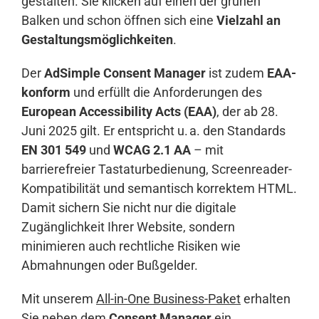
gestalten. Sie klicken auf einen der grünen
Balken und schon öffnen sich eine
Vielzahl an
Gestaltungsmöglichkeiten
.
Der
AdSimple Consent Manager
ist zudem
EAA-
konform
und erfüllt die Anforderungen des
European Accessibility Acts (EAA)
, der ab 28.
Juni 2025 gilt. Er entspricht u. a. den Standards
EN 301 549
und
WCAG 2.1 AA
– mit
barrierefreier Tastaturbedienung, Screenreader-
Kompatibilität und semantisch korrektem HTML.
Damit sichern Sie nicht nur die digitale
Zugänglichkeit Ihrer Website, sondern
minimieren auch rechtliche Risiken wie
Abmahnungen oder Bußgelder.
Mit unserem
All-in-One Business-Paket
erhalten
Sie neben dem
Consent Manager
ein