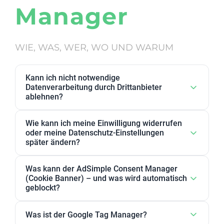
Manager
WIE, WAS, WER, WO UND WARUM
Kann ich nicht notwendige
Datenverarbeitung durch Drittanbieter
ablehnen?
Ja. Datenverarbeitung von Drittanbietern, die wir als
Wie kann ich meine Einwilligung widerrufen
nicht notwendig eingestuft haben, kann in den
oder meine Datenschutz-Einstellungen
Datenschutz-Einstellungen abgelehnt werden. Sie
später ändern?
können dort Anbieter, einzelne Zwecke oder
Sie können Ihre Datenschutz-Einstellungen jederzeit
Zweckgruppen akzeptieren oder ablehnen.
Was kann der AdSimple Consent Manager
ändern. Außerdem können Sie Ihre Zustimmung
(Cookie Banner) – und was wird automatisch
jederzeit widerrufen, indem Sie Ihre Einwilligungen
geblockt?
für einzelne Zwecke oder Dienstleister anpassen
Unser AdSimple Consent Manager ist als
oder komplett zurückziehen.
Was ist der Google Tag Manager?
JavaScript-Lösung oder WordPress-Plugin verfügbar