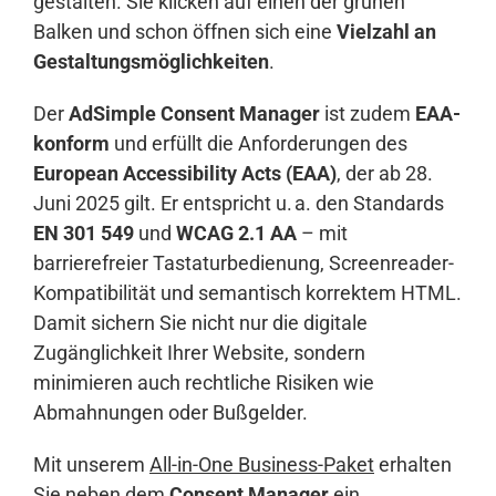
gestalten. Sie klicken auf einen der grünen
Balken und schon öffnen sich eine
Vielzahl an
Gestaltungsmöglichkeiten
.
Der
AdSimple Consent Manager
ist zudem
EAA-
konform
und erfüllt die Anforderungen des
European Accessibility Acts (EAA)
, der ab 28.
Juni 2025 gilt. Er entspricht u. a. den Standards
EN 301 549
und
WCAG 2.1 AA
– mit
barrierefreier Tastaturbedienung, Screenreader-
Kompatibilität und semantisch korrektem HTML.
Damit sichern Sie nicht nur die digitale
Zugänglichkeit Ihrer Website, sondern
minimieren auch rechtliche Risiken wie
Abmahnungen oder Bußgelder.
Mit unserem
All-in-One Business-Paket
erhalten
Sie neben dem
Consent Manager
ein