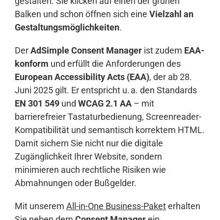
gestalten. Sie klicken auf einen der grünen
Balken und schon öffnen sich eine
Vielzahl an
Gestaltungsmöglichkeiten
.
Der
AdSimple Consent Manager
ist zudem
EAA-
konform
und erfüllt die Anforderungen des
European Accessibility Acts (EAA)
, der ab 28.
Juni 2025 gilt. Er entspricht u. a. den Standards
EN 301 549
und
WCAG 2.1 AA
– mit
barrierefreier Tastaturbedienung, Screenreader-
Kompatibilität und semantisch korrektem HTML.
Damit sichern Sie nicht nur die digitale
Zugänglichkeit Ihrer Website, sondern
minimieren auch rechtliche Risiken wie
Abmahnungen oder Bußgelder.
Mit unserem
All-in-One Business-Paket
erhalten
Sie neben dem
Consent Manager
ein