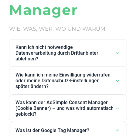
Manager
WIE, WAS, WER, WO UND WARUM
Kann ich nicht notwendige
Datenverarbeitung durch Drittanbieter
ablehnen?
Ja. Datenverarbeitung von Drittanbietern, die wir als
Wie kann ich meine Einwilligung widerrufen
nicht notwendig eingestuft haben, kann in den
oder meine Datenschutz-Einstellungen
Datenschutz-Einstellungen abgelehnt werden. Sie
später ändern?
können dort Anbieter, einzelne Zwecke oder
Sie können Ihre Datenschutz-Einstellungen jederzeit
Zweckgruppen akzeptieren oder ablehnen.
Was kann der AdSimple Consent Manager
ändern. Außerdem können Sie Ihre Zustimmung
(Cookie Banner) – und was wird automatisch
jederzeit widerrufen, indem Sie Ihre Einwilligungen
geblockt?
für einzelne Zwecke oder Dienstleister anpassen
Unser AdSimple Consent Manager ist als
oder komplett zurückziehen.
Was ist der Google Tag Manager?
JavaScript-Lösung oder WordPress-Plugin verfügbar