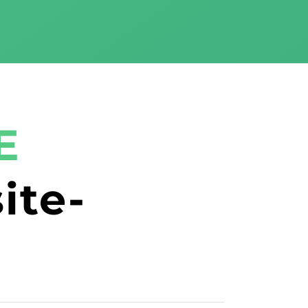
E
ite-