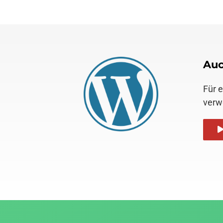
Auc
Für 
verw