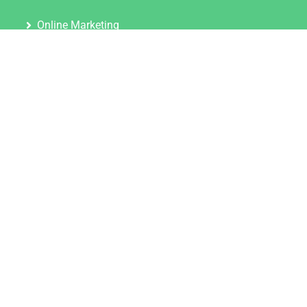
Online Marketing
Content Marketing
Content Marketing Abos
Content Marketing für Ärzte
Suchmaschinenoptimierung
Social Media Marketing
Influencer Marketing
Partnerprogramm
TOOLS