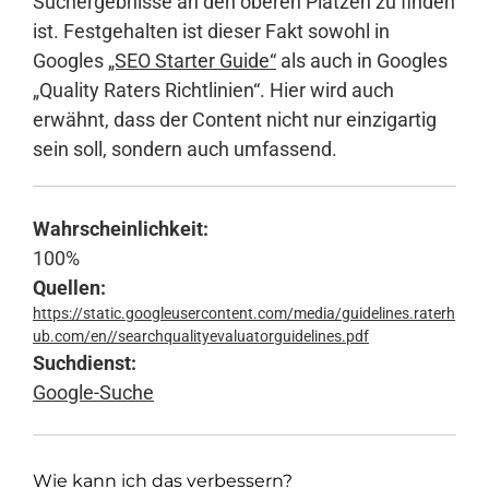
Suchergebnisse an den oberen Plätzen zu finden
ist. Festgehalten ist dieser Fakt sowohl in
Googles
„SEO Starter Guide“
als auch in Googles
Anmelden
„Quality Raters Richtlinien“. Hier wird auch
erwähnt, dass der Content nicht nur einzigartig
sein soll, sondern auch umfassend.
Wahrscheinlichkeit:
100%
Quellen:
https://static.googleusercontent.com/media/guidelines.raterh
ub.com/en//searchqualityevaluatorguidelines.pdf
Suchdienst:
Google-Suche
Wie kann ich das verbessern?