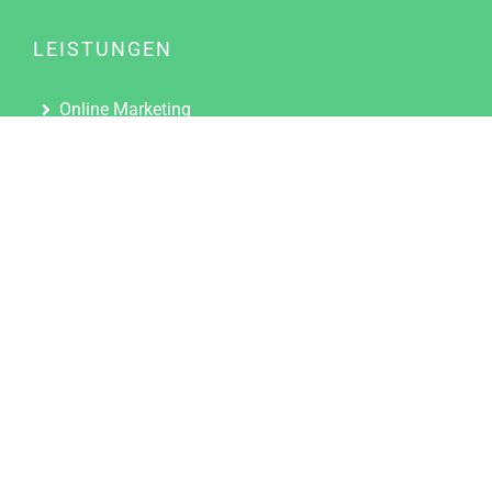
LEISTUNGEN
Online Marketing
Content Marketing
Content Marketing Abos
Content Marketing für Ärzte
Suchmaschinenoptimierung
Social Media Marketing
Influencer Marketing
Partnerprogramm