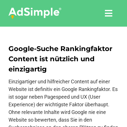
Skip
to
Togg
content
Navi
Leistungen
Google-Suche Rankingfaktor
Tools
Content ist nützlich und
einzigartig
Pressemitteilungen
Einzigartiger und hilfreicher Content auf einer
Shop
Website ist definitiv ein Google Rankingfaktor. Es
ist sogar neben Pagespeed und UX (User
Experience) der wichtigste Faktor überhaupt.
Agentur
Ohne relevante Inhalte wird Google nie eine
Website so bewerten, dass Sie in den
Blog