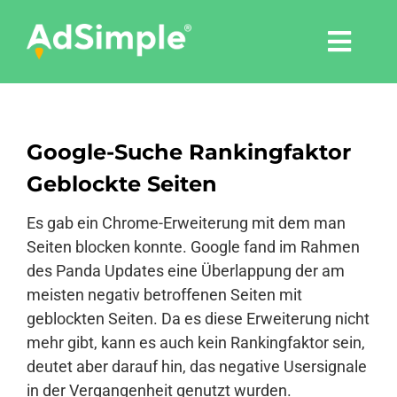
Skip
to
Togg
content
Navi
Leistungen
Google-Suche Rankingfaktor
Tools
Geblockte Seiten
Pressemitteilungen
Es gab ein Chrome-Erweiterung mit dem man
Seiten blocken konnte. Google fand im Rahmen
des Panda Updates eine Überlappung der am
Shop
meisten negativ betroffenen Seiten mit
geblockten Seiten. Da es diese Erweiterung nicht
Agentur
mehr gibt, kann es auch kein Rankingfaktor sein,
deutet aber darauf hin, das negative Usersignale
in der Vergangenheit genutzt wurden.
Blog