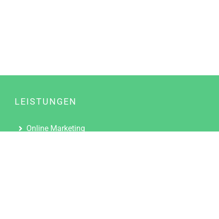
LEISTUNGEN
Online Marketing
Content Marketing
Content Marketing Abos
Content Marketing für Ärzte
Suchmaschinenoptimierung