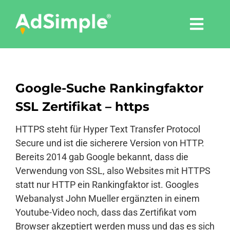
Skip
to
Togg
content
Navi
Leistungen
Google-Suche Rankingfaktor
Tools
SSL Zertifikat – https
Pressemitteilungen
HTTPS steht für Hyper Text Transfer Protocol
Secure und ist die sicherere Version von HTTP.
Bereits 2014 gab Google bekannt, dass die
Shop
Verwendung von SSL, also Websites mit HTTPS
statt nur HTTP ein Rankingfaktor ist. Googles
Agentur
Webanalyst John Mueller ergänzten in einem
Youtube-Video noch, dass das Zertifikat vom
Browser akzeptiert werden muss und das es sich
Blog