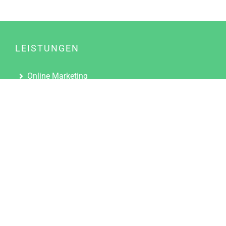
LEISTUNGEN
Online Marketing
Content Marketing
Content Marketing Abos
Content Marketing für Ärzte
Suchmaschinenoptimierung
Social Media Marketing
Influencer Marketing