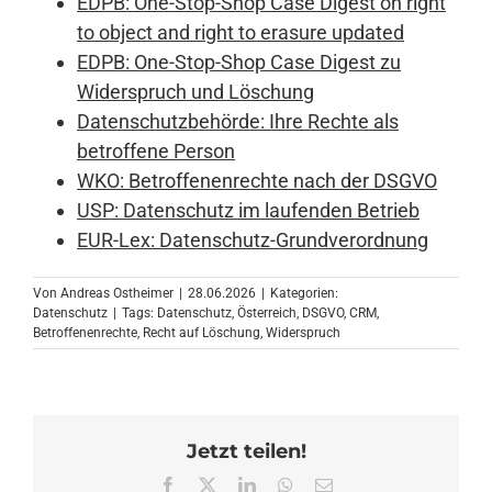
EDPB: One-Stop-Shop Case Digest on right
to object and right to erasure updated
EDPB: One-Stop-Shop Case Digest zu
Widerspruch und Löschung
Datenschutzbehörde: Ihre Rechte als
betroffene Person
WKO: Betroffenenrechte nach der DSGVO
USP: Datenschutz im laufenden Betrieb
EUR-Lex: Datenschutz-Grundverordnung
Von
Andreas Ostheimer
|
28.06.2026
|
Kategorien:
Datenschutz
|
Tags:
Datenschutz
,
Österreich
,
DSGVO
,
CRM
,
Betroffenenrechte
,
Recht auf Löschung
,
Widerspruch
Jetzt teilen!
Facebook
X
LinkedIn
WhatsApp
E-