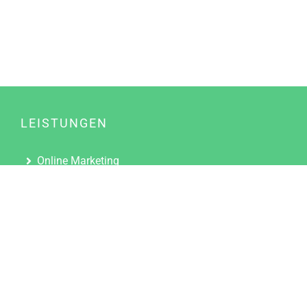
LEISTUNGEN
Online Marketing
Content Marketing
Content Marketing Abos
Content Marketing für Ärzte
Suchmaschinenoptimierung