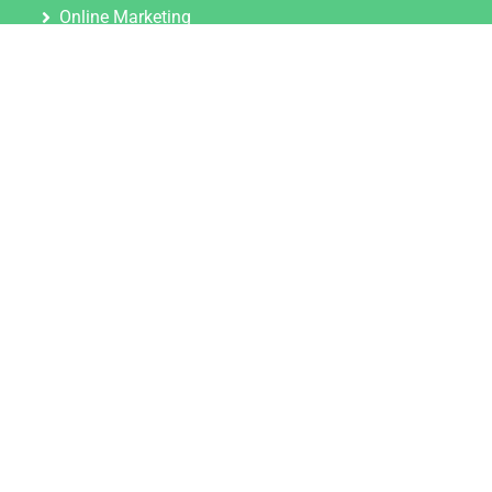
Online Marketing
Content Marketing
Content Marketing Abos
Content Marketing für Ärzte
Suchmaschinenoptimierung
Social Media Marketing
Influencer Marketing
Partnerprogramm
TOOLS
Datenschutz Generator