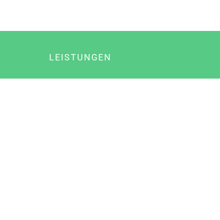
LEISTUNGEN
Online Marketing
Content Marketing
Content Marketing Abos
Content Marketing für Ärzte
Suchmaschinenoptimierung
Social Media Marketing
Influencer Marketing