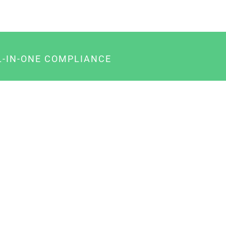
L-IN-ONE COMPLIANCE
gency-Paket für Agenturen
usiness-Paket für Unternehmer