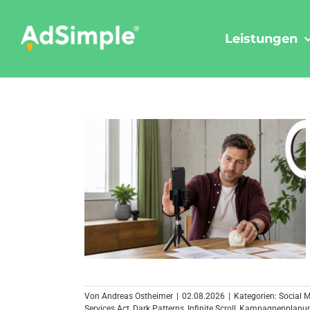
Skip
to
Leistungen
content
Von
Andreas Ostheimer
|
02.08.2026
|
Kategorien:
Social 
Services Act
,
Dark Patterns
,
Infinite Scroll
,
Kampagnenplanu