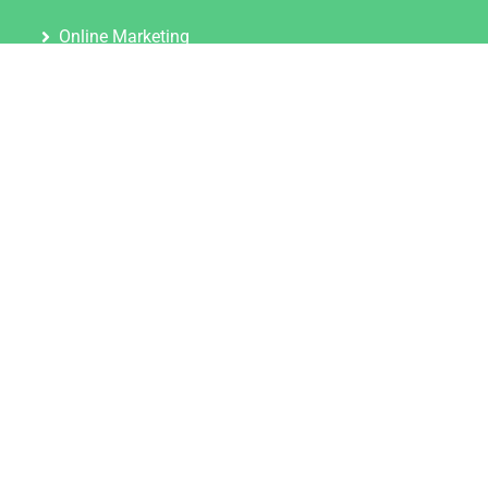
Online Marketing
Content Marketing
Content Marketing Abos
Content Marketing für Ärzte
Suchmaschinenoptimierung
Social Media Marketing
Influencer Marketing
Partnerprogramm
TOOLS