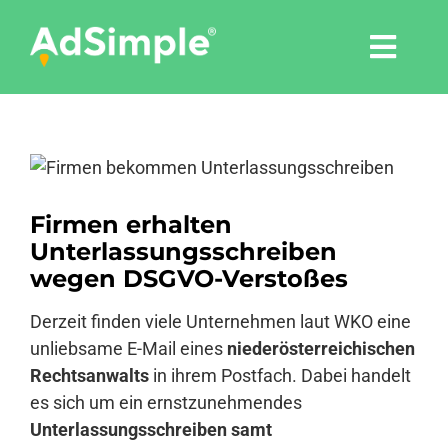
Skip
to
Togg
content
Navi
Leistungen
Zeige
Tools
grösseres
Bild
Firmen erhalten
Pressemitteilungen
Unterlassungsschreiben
wegen DSGVO-Verstoßes
Shop
Derzeit finden viele Unternehmen laut WKO eine
unliebsame E-Mail eines
niederösterreichischen
Rechtsanwalts
in ihrem Postfach. Dabei handelt
Agentur
es sich um ein ernstzunehmendes
Unterlassungsschreiben samt
Blog