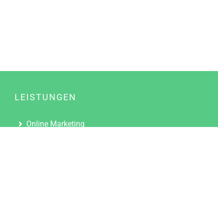
LEISTUNGEN
Online Marketing
Content Marketing
Content Marketing Abos
Content Marketing für Ärzte
Suchmaschinenoptimierung