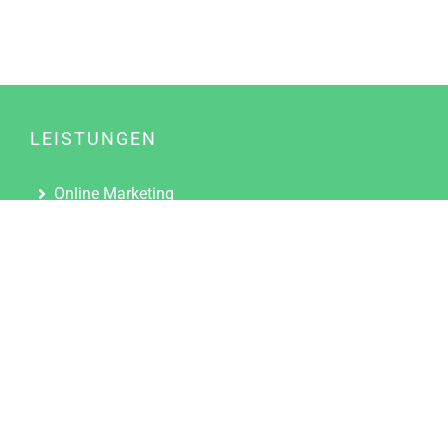
LEISTUNGEN
Online Marketing
Content Marketing
Content Marketing Abos
Content Marketing für Ärzte
Suchmaschinenoptimierung
Social Media Marketing