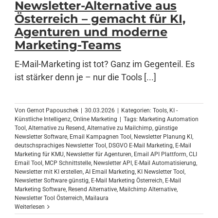
Newsletter-Alternative aus
Österreich – gemacht für KI,
Agenturen und moderne
Anmelden
Marketing-Teams
E-Mail-Marketing ist tot? Ganz im Gegenteil. Es
ist stärker denn je – nur die Tools [...]
Von
Gernot Papouschek
|
30.03.2026
|
Kategorien:
Tools
,
KI -
Künstliche Intelligenz
,
Online Marketing
|
Tags:
Marketing Automation
Tool
,
Alternative zu Resend
,
Alternative zu Mailchimp
,
günstige
Newsletter Software
,
Email Kampagnen Tool
,
Newsletter Planung KI
,
deutschsprachiges Newsletter Tool
,
DSGVO E-Mail Marketing
,
E-Mail
Marketing für KMU
,
Newsletter für Agenturen
,
Email API Plattform
,
CLI
Email Tool
,
MCP Schnittstelle
,
Newsletter API
,
E-Mail Automatisierung
,
Newsletter mit KI erstellen
,
AI Email Marketing
,
KI Newsletter Tool
,
Newsletter Software günstig
,
E-Mail Marketing Österreich
,
E-Mail
Marketing Software
,
Resend Alternative
,
Mailchimp Alternative
,
Newsletter Tool Österreich
,
Mailaura
Weiterlesen