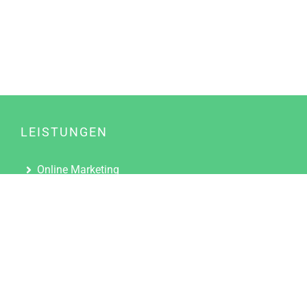
LEISTUNGEN
Online Marketing
Content Marketing
Content Marketing Abos
Content Marketing für Ärzte
Suchmaschinenoptimierung