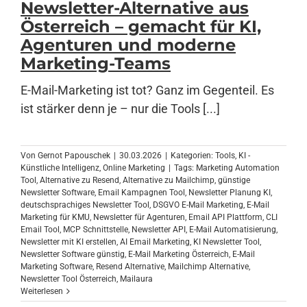
Newsletter-Alternative aus
Österreich – gemacht für KI,
Agenturen und moderne
Anmelden
Marketing-Teams
E-Mail-Marketing ist tot? Ganz im Gegenteil. Es
ist stärker denn je – nur die Tools [...]
Von
Gernot Papouschek
|
30.03.2026
|
Kategorien:
Tools
,
KI -
Künstliche Intelligenz
,
Online Marketing
|
Tags:
Marketing Automation
Tool
,
Alternative zu Resend
,
Alternative zu Mailchimp
,
günstige
Newsletter Software
,
Email Kampagnen Tool
,
Newsletter Planung KI
,
deutschsprachiges Newsletter Tool
,
DSGVO E-Mail Marketing
,
E-Mail
Marketing für KMU
,
Newsletter für Agenturen
,
Email API Plattform
,
CLI
Email Tool
,
MCP Schnittstelle
,
Newsletter API
,
E-Mail Automatisierung
,
Newsletter mit KI erstellen
,
AI Email Marketing
,
KI Newsletter Tool
,
Newsletter Software günstig
,
E-Mail Marketing Österreich
,
E-Mail
Marketing Software
,
Resend Alternative
,
Mailchimp Alternative
,
Newsletter Tool Österreich
,
Mailaura
Weiterlesen