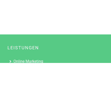
LEISTUNGEN
Online Marketing
Content Marketing
Content Marketing Abos
Content Marketing für Ärzte
Suchmaschinenoptimierung