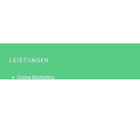
LEISTUNGEN
Online Marketing
Content Marketing
Content Marketing Abos
Content Marketing für Ärzte
Suchmaschinenoptimierung