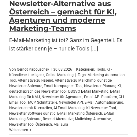
Newsletter-Alternative aus
Österreich – gemacht für KI,
Agenturen und moderne
Anmelden
Marketing-Teams
E-Mail-Marketing ist tot? Ganz im Gegenteil. Es
ist stärker denn je – nur die Tools [...]
Von
Gernot Papouschek
|
30.03.2026
|
Kategorien:
Tools
,
KI -
Künstliche Intelligenz
,
Online Marketing
|
Tags:
Marketing Automation
Tool
,
Alternative zu Resend
,
Alternative zu Mailchimp
,
günstige
Newsletter Software
,
Email Kampagnen Tool
,
Newsletter Planung KI
,
deutschsprachiges Newsletter Tool
,
DSGVO E-Mail Marketing
,
E-Mail
Marketing für KMU
,
Newsletter für Agenturen
,
Email API Plattform
,
CLI
Email Tool
,
MCP Schnittstelle
,
Newsletter API
,
E-Mail Automatisierung
,
Newsletter mit KI erstellen
,
AI Email Marketing
,
KI Newsletter Tool
,
Newsletter Software günstig
,
E-Mail Marketing Österreich
,
E-Mail
Marketing Software
,
Resend Alternative
,
Mailchimp Alternative
,
Newsletter Tool Österreich
,
Mailaura
Weiterlesen