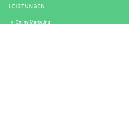
LEISTUNGEN
Online Marketing
Content Marketing
Content Marketing Abos
Content Marketing für Ärzte
Suchmaschinenoptimierung
Social Media Marketing
Influencer Marketing
Partnerprogramm