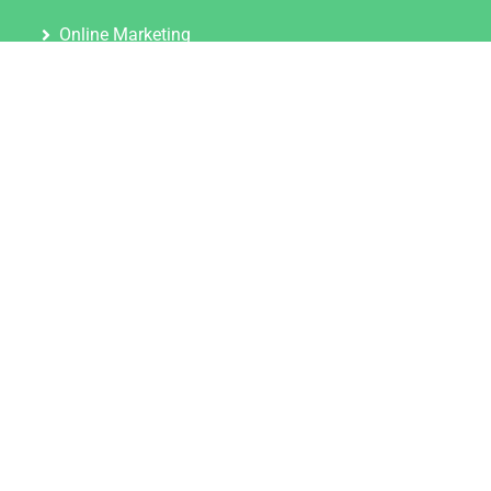
Online Marketing
Content Marketing
Content Marketing Abos
Content Marketing für Ärzte
Suchmaschinenoptimierung
Social Media Marketing
Influencer Marketing
Partnerprogramm
TOOLS