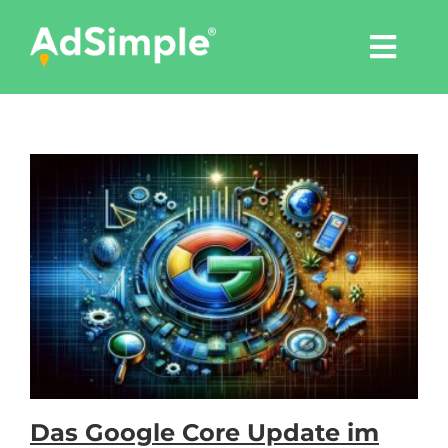
Skip
to
Togg
content
Navi
Leistungen
Tools
Pressemitteilungen
Shop
Agentur
Das Google Core Update im
Blog