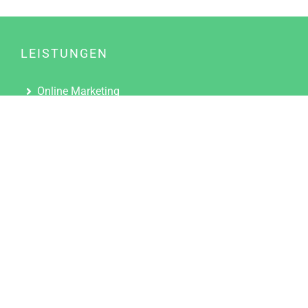
LEISTUNGEN
Online Marketing
Content Marketing
Content Marketing Abos
Content Marketing für Ärzte
Suchmaschinenoptimierung
Social Media Marketing
Influencer Marketing
Partnerprogramm