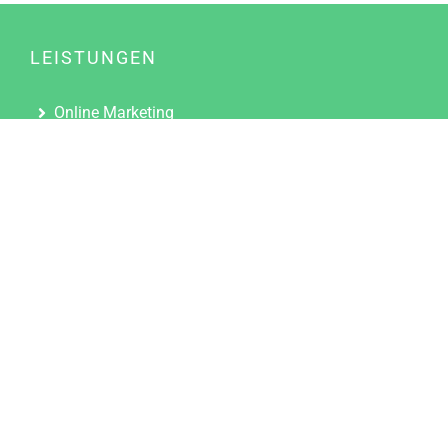
LEISTUNGEN
Online Marketing
Content Marketing
Content Marketing Abos
Content Marketing für Ärzte
Suchmaschinenoptimierung
Social Media Marketing
Influencer Marketing
Partnerprogramm