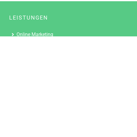
LEISTUNGEN
Online Marketing
Content Marketing
Content Marketing Abos
Content Marketing für Ärzte
Suchmaschinenoptimierung
Social Media Marketing
Influencer Marketing
Partnerprogramm