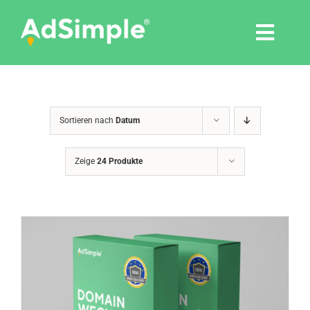
Skip
to
Togg
content
Navi
Leistungen
Sortieren nach
Datum
Tools
Zeige
24 Produkte
Pressemitteilungen
Shop
Agentur
Blog