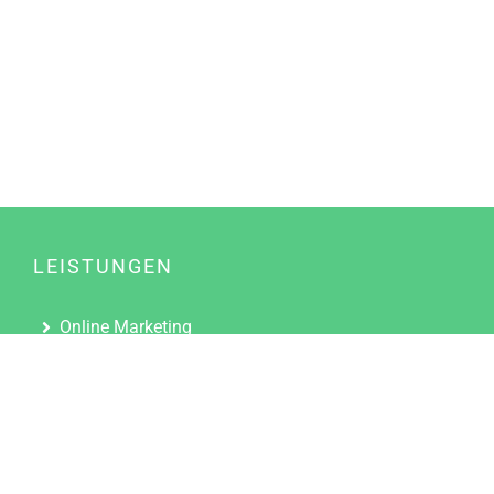
LEISTUNGEN
Online Marketing
Content Marketing
Content Marketing Abos
Content Marketing für Ärzte