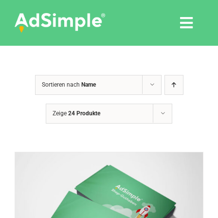
Skip
to
Togg
content
Navi
Leistungen
Sortieren nach
Name
Tools
Zeige
24 Produkte
Pressemitteilungen
Shop
Agentur
Blog