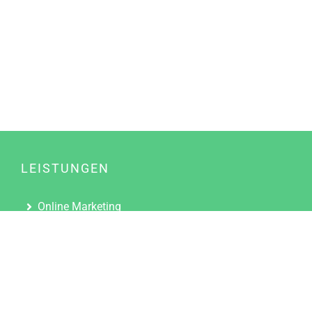
LEISTUNGEN
Online Marketing
Content Marketing
Content Marketing Abos
Content Marketing für Ärzte