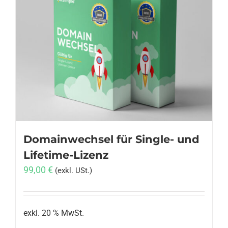
Varianten
auf.
Die
Optionen
können
auf
der
Produktseite
gewählt
werden
Domainwechsel für Single- und
Lifetime-Lizenz
99,00
€
(exkl. USt.)
exkl. 20 % MwSt.