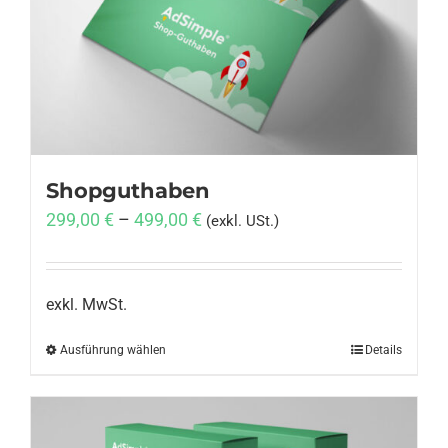
Anmelden
Shopguthaben
299,00
€
–
499,00
€
(exkl. USt.)
exkl. MwSt.
Ausführung wählen
Dieses
Details
Produkt
weist
mehrere