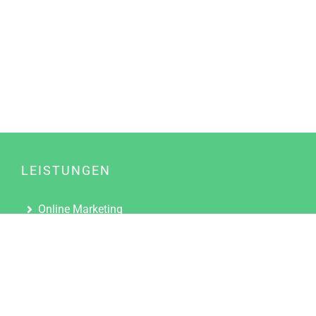
LEISTUNGEN
Online Marketing
Content Marketing
Content Marketing Abos
Content Marketing für Ärzte