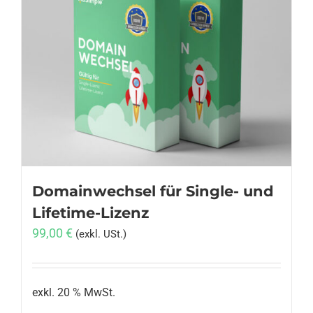
Varianten
auf.
Die
Optionen
können
auf
der
Produktseite
gewählt
werden
Domainwechsel für Single- und
Lifetime-Lizenz
99,00
€
(exkl. USt.)
exkl. 20 % MwSt.