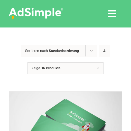
Skip
to
Togg
content
Navi
Leistungen
Sortieren nach
Standardsortierung
Tools
Zeige
36 Produkte
Pressemitteilungen
Shop
Agentur
Blog