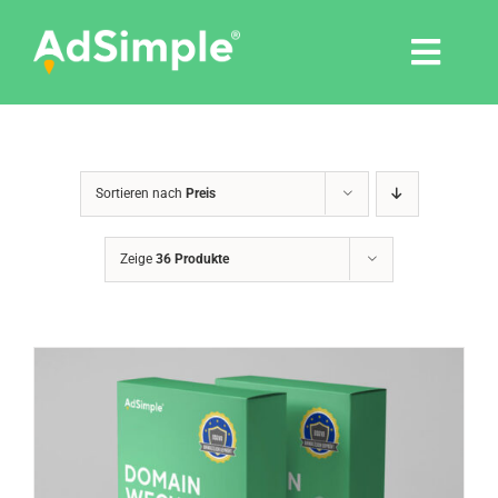
Skip
to
Togg
content
Navi
Leistungen
Sortieren nach
Preis
Tools
Zeige
36 Produkte
Pressemitteilungen
Shop
Agentur
Blog