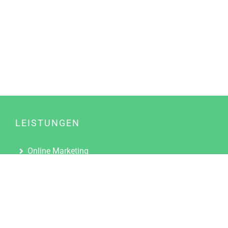
LEISTUNGEN
Online Marketing
Content Marketing
Content Marketing Abos
Content Marketing für Ärzte