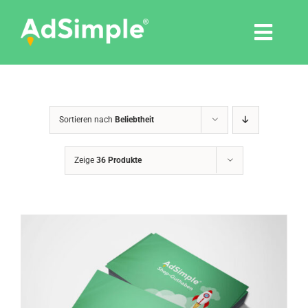
Skip
to
Togg
content
Navi
Leistungen
Sortieren nach
Beliebtheit
Tools
Zeige
36 Produkte
Pressemitteilungen
Shop
Agentur
Blog