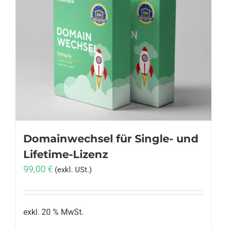
Varianten
auf.
Die
Optionen
können
auf
der
Produktseite
gewählt
werden
Domainwechsel für Single- und
Lifetime-Lizenz
99,00
€
(exkl. USt.)
exkl. 20 % MwSt.