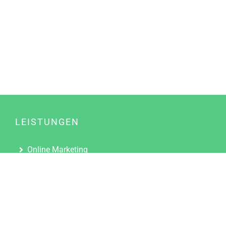
LEISTUNGEN
Online Marketing
Content Marketing
Content Marketing Abos
Content Marketing für Ärzte