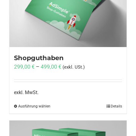
Anmelden
Shopguthaben
299,00
€
–
499,00
€
(exkl. USt.)
exkl. MwSt.
Ausführung wählen
Dieses
Details
Produkt
weist
mehrere