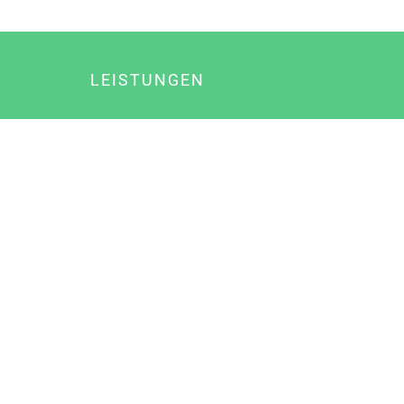
LEISTUNGEN
Online Marketing
Content Marketing
Content Marketing Abos
Content Marketing für Ärzte
Suchmaschinenoptimierung
Social Media Marketing
Influencer Marketing