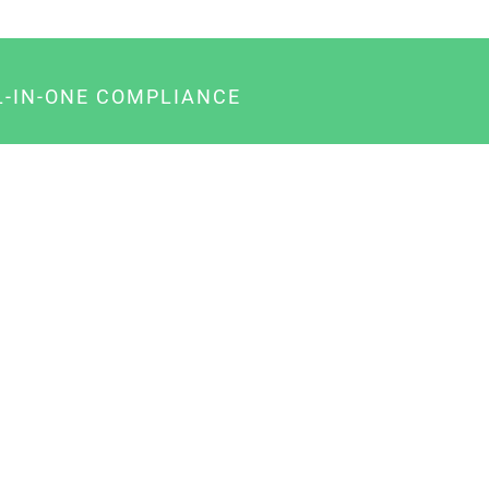
L-IN-ONE COMPLIANCE
gency-Paket für Agenturen
usiness-Paket für Unternehmer