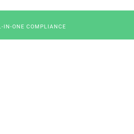
L-IN-ONE COMPLIANCE
gency-Paket für Agenturen
usiness-Paket für Unternehmer