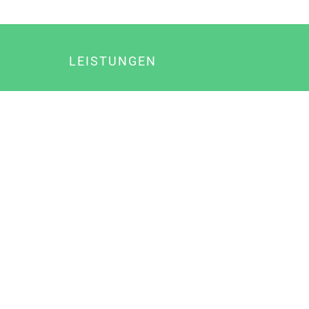
LEISTUNGEN
Online Marketing
Content Marketing
Content Marketing Abos
Content Marketing für Ärzte
Suchmaschinenoptimierung
Social Media Marketing
Influencer Marketing