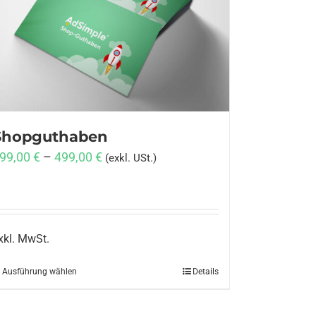
Shopguthaben
99,00
€
–
499,00
€
(exkl. USt.)
xkl. MwSt.
Ausführung wählen
Dieses
Details
Produkt
weist