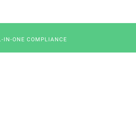
L-IN-ONE COMPLIANCE
gency-Paket für Agenturen
usiness-Paket für Unternehmer