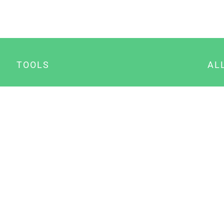
TOOLS
AL
Datenschutz Generator
A
Impressum Generator
B
Datenschutz Manager
Consent Manager
Content Marketing Manager
NewsAI WordPress Plugin