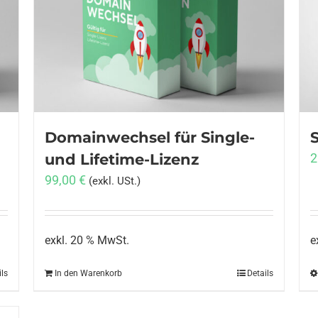
Domainwechsel für Single-
und Lifetime-Lizenz
2
99,00
€
(exkl. USt.)
exkl. 20 % MwSt.
e
ils
In den Warenkorb
Details