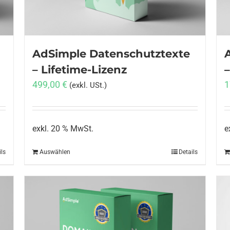
AdSimple Datenschutztexte
– Lifetime-Lizenz
499,00
€
1
(exkl. USt.)
exkl. 20 % MwSt.
e
ils
Auswählen
Details