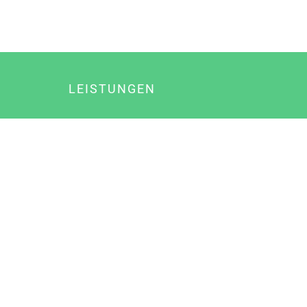
LEISTUNGEN
Online Marketing
Content Marketing
Content Marketing Abos
Content Marketing für Ärzte
Suchmaschinenoptimierung
Social Media Marketing