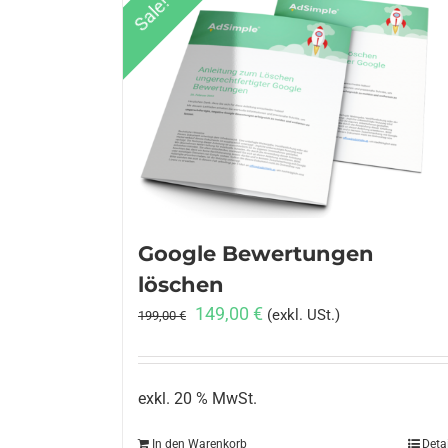
Sale!
Google Bewertungen
löschen
Ursprünglicher
Aktueller
149,00
€
(exkl. USt.)
199,00
€
Preis
Preis
war:
ist:
199,00 €
149,00 €.
exkl. 20 % MwSt.
In den Warenkorb
Deta