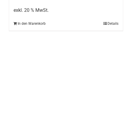
war:
ist:
199,00 €
149,00 €.
exkl. 20 % MwSt.
In den Warenkorb
Details