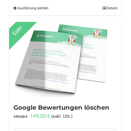
Ausführung wählen
Dieses
Details
Produkt
weist
Sale!
mehrere
Varianten
auf.
Die
Optionen
können
auf
der
Produktseite
gewählt
Google Bewertungen löschen
werden
Ursprünglicher
Aktueller
149,00
€
(exkl. USt.)
199,00
€
Preis
Preis