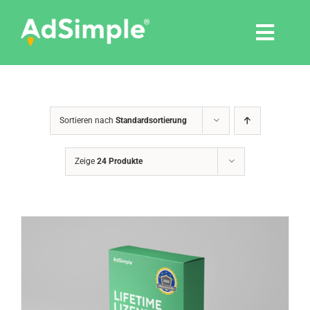
Skip
to
Togg
content
Navi
Leistungen
Sortieren nach
Standardsortierung
Tools
Zeige
24 Produkte
Pressemitteilungen
Shop
Agentur
Blog