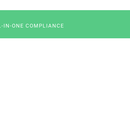
L-IN-ONE COMPLIANCE
gency-Paket für Agenturen
usiness-Paket für Unternehmer