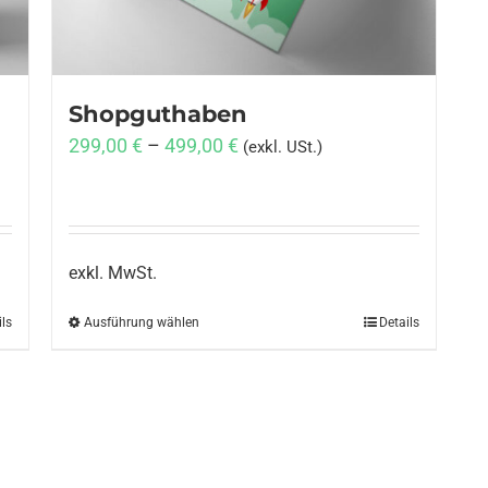
Shopguthaben
299,00
€
–
499,00
€
(exkl. USt.)
exkl. MwSt.
ils
Ausführung wählen
Dieses
Details
Produkt
weist
mehrere
Varianten
auf.