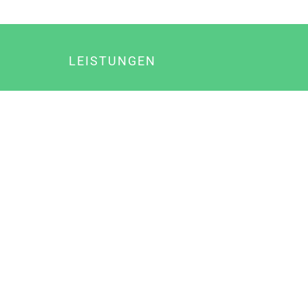
LEISTUNGEN
Online Marketing
Content Marketing
Content Marketing Abos
Content Marketing für Ärzte
Suchmaschinenoptimierung
Social Media Marketing
Influencer Marketing