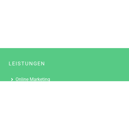
LEISTUNGEN
Online Marketing
Content Marketing
Content Marketing Abos
Content Marketing für Ärzte