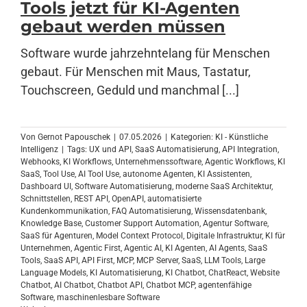
Tools jetzt für KI-Agenten
gebaut werden müssen
Anmelden
Software wurde jahrzehntelang für Menschen
gebaut. Für Menschen mit Maus, Tastatur,
Touchscreen, Geduld und manchmal [...]
Von
Gernot Papouschek
|
07.05.2026
|
Kategorien:
KI - Künstliche
Intelligenz
|
Tags:
UX und API
,
SaaS Automatisierung
,
API Integration
,
Webhooks
,
KI Workflows
,
Unternehmenssoftware
,
Agentic Workflows
,
KI
SaaS
,
Tool Use
,
AI Tool Use
,
autonome Agenten
,
KI Assistenten
,
Dashboard UI
,
Software Automatisierung
,
moderne SaaS Architektur
,
Schnittstellen
,
REST API
,
OpenAPI
,
automatisierte
Kundenkommunikation
,
FAQ Automatisierung
,
Wissensdatenbank
,
Knowledge Base
,
Customer Support Automation
,
Agentur Software
,
SaaS für Agenturen
,
Model Context Protocol
,
Digitale Infrastruktur
,
KI für
Unternehmen
,
Agentic First
,
Agentic AI
,
KI Agenten
,
AI Agents
,
SaaS
Tools
,
SaaS API
,
API First
,
MCP
,
MCP Server
,
SaaS
,
LLM Tools
,
Large
Language Models
,
KI Automatisierung
,
KI Chatbot
,
ChatReact
,
Website
Chatbot
,
AI Chatbot
,
Chatbot API
,
Chatbot MCP
,
agentenfähige
Software
,
maschinenlesbare Software