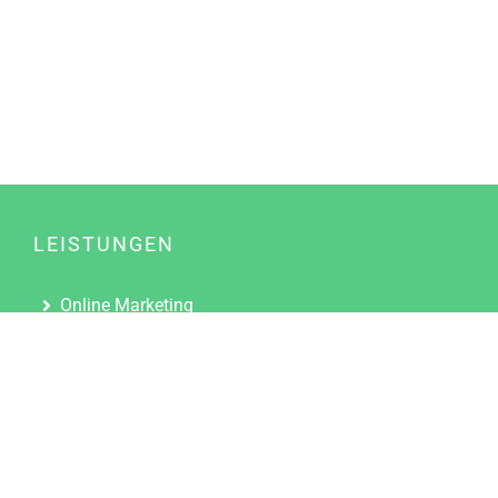
LEISTUNGEN
Online Marketing
Content Marketing
Content Marketing Abos
Content Marketing für Ärzte