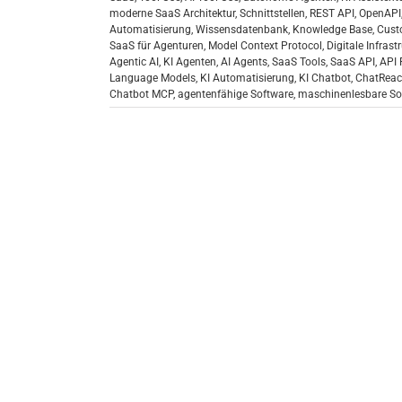
moderne SaaS Architektur
,
Schnittstellen
,
REST API
,
OpenAPI
Automatisierung
,
Wissensdatenbank
,
Knowledge Base
,
Cust
SaaS für Agenturen
,
Model Context Protocol
,
Digitale Infrast
Agentic AI
,
KI Agenten
,
AI Agents
,
SaaS Tools
,
SaaS API
,
API 
Language Models
,
KI Automatisierung
,
KI Chatbot
,
ChatReac
Chatbot MCP
,
agentenfähige Software
,
maschinenlesbare So