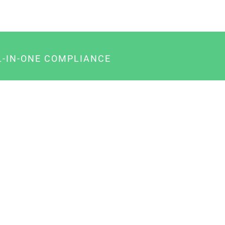
L-IN-ONE COMPLIANCE
gency-Paket für Agenturen
usiness-Paket für Unternehmer