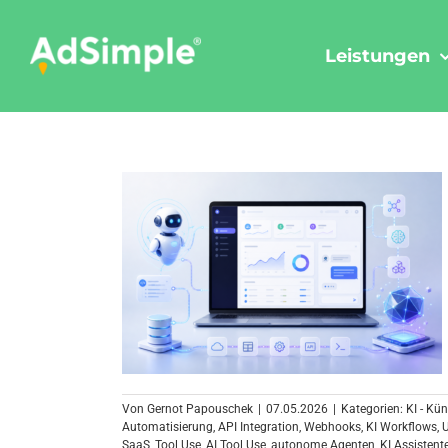
Skip
to
Leistungen
content
Von
Gernot Papouschek
|
07.05.2026
|
Kategorien:
KI - Kün
Automatisierung
,
API Integration
,
Webhooks
,
KI Workflows
,
SaaS
,
Tool Use
,
AI Tool Use
,
autonome Agenten
,
KI Assistent