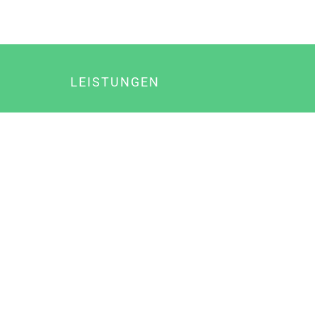
LEISTUNGEN
Online Marketing
Content Marketing
Content Marketing Abos
Content Marketing für Ärzte
Suchmaschinenoptimierung
Social Media Marketing
Influencer Marketing