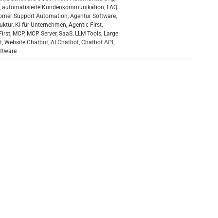
,
automatisierte Kundenkommunikation
,
FAQ
omer Support Automation
,
Agentur Software
,
ruktur
,
KI für Unternehmen
,
Agentic First
,
First
,
MCP
,
MCP Server
,
SaaS
,
LLM Tools
,
Large
t
,
Website Chatbot
,
AI Chatbot
,
Chatbot API
,
ftware