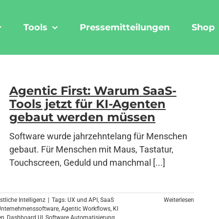
Tools
Pressemitteilungen
Shop
Agentic First: Warum SaaS-
Tools jetzt für KI-Agenten
gebaut werden müssen
Software wurde jahrzehntelang für Menschen
gebaut. Für Menschen mit Maus, Tastatur,
Touchscreen, Geduld und manchmal [...]
stliche Intelligenz
|
Tags:
UX und API
,
SaaS
Weiterlesen
Unternehmenssoftware
,
Agentic Workflows
,
KI
en
,
Dashboard UI
,
Software Automatisierung
,