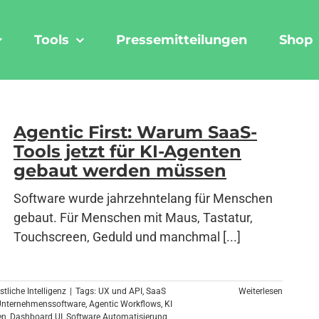
Tools
Pressemitteilungen
Shop
Agentic First: Warum SaaS-
Tools jetzt für KI-Agenten
gebaut werden müssen
Software wurde jahrzehntelang für Menschen
gebaut. Für Menschen mit Maus, Tastatur,
Touchscreen, Geduld und manchmal [...]
stliche Intelligenz
|
Tags:
UX und API
,
SaaS
Weiterlesen
Unternehmenssoftware
,
Agentic Workflows
,
KI
en
,
Dashboard UI
,
Software Automatisierung
,