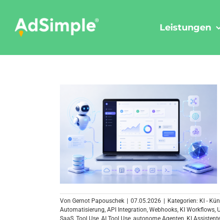
Skip
to
Leistungen
content
Von
Gernot Papouschek
|
07.05.2026
|
Kategorien:
KI - Kün
Automatisierung
,
API Integration
,
Webhooks
,
KI Workflows
,
SaaS
,
Tool Use
,
AI Tool Use
,
autonome Agenten
,
KI Assistent