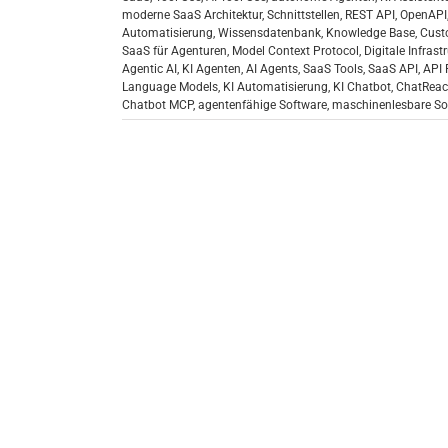
moderne SaaS Architektur
,
Schnittstellen
,
REST API
,
OpenAPI
Automatisierung
,
Wissensdatenbank
,
Knowledge Base
,
Cust
SaaS für Agenturen
,
Model Context Protocol
,
Digitale Infrast
Agentic AI
,
KI Agenten
,
AI Agents
,
SaaS Tools
,
SaaS API
,
API 
Language Models
,
KI Automatisierung
,
KI Chatbot
,
ChatReac
Chatbot MCP
,
agentenfähige Software
,
maschinenlesbare So