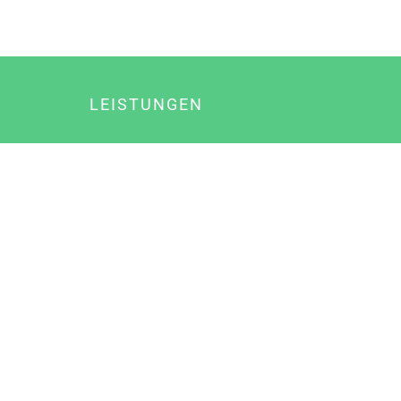
LEISTUNGEN
Online Marketing
Content Marketing
Content Marketing Abos
Content Marketing für Ärzte
Suchmaschinenoptimierung
Social Media Marketing
Influencer Marketing