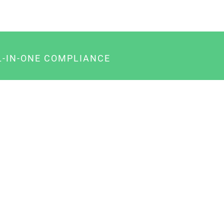
L-IN-ONE COMPLIANCE
gency-Paket für Agenturen
usiness-Paket für Unternehmer