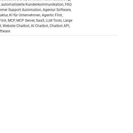
,
automatisierte Kundenkommunikation
,
FAQ
omer Support Automation
,
Agentur Software
,
ruktur
,
KI für Unternehmen
,
Agentic First
,
First
,
MCP
,
MCP Server
,
SaaS
,
LLM Tools
,
Large
t
,
Website Chatbot
,
AI Chatbot
,
Chatbot API
,
ftware