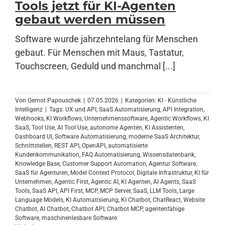
Tools jetzt für KI-Agenten
gebaut werden müssen
Anmelden
Software wurde jahrzehntelang für Menschen
gebaut. Für Menschen mit Maus, Tastatur,
Touchscreen, Geduld und manchmal [...]
Von
Gernot Papouschek
|
07.05.2026
|
Kategorien:
KI - Künstliche
Intelligenz
|
Tags:
UX und API
,
SaaS Automatisierung
,
API Integration
,
Webhooks
,
KI Workflows
,
Unternehmenssoftware
,
Agentic Workflows
,
KI
SaaS
,
Tool Use
,
AI Tool Use
,
autonome Agenten
,
KI Assistenten
,
Dashboard UI
,
Software Automatisierung
,
moderne SaaS Architektur
,
Schnittstellen
,
REST API
,
OpenAPI
,
automatisierte
Kundenkommunikation
,
FAQ Automatisierung
,
Wissensdatenbank
,
Knowledge Base
,
Customer Support Automation
,
Agentur Software
,
SaaS für Agenturen
,
Model Context Protocol
,
Digitale Infrastruktur
,
KI für
Unternehmen
,
Agentic First
,
Agentic AI
,
KI Agenten
,
AI Agents
,
SaaS
Tools
,
SaaS API
,
API First
,
MCP
,
MCP Server
,
SaaS
,
LLM Tools
,
Large
Language Models
,
KI Automatisierung
,
KI Chatbot
,
ChatReact
,
Website
Chatbot
,
AI Chatbot
,
Chatbot API
,
Chatbot MCP
,
agentenfähige
Software
,
maschinenlesbare Software