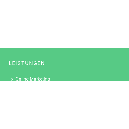
LEISTUNGEN
Online Marketing
Content Marketing
Content Marketing Abos
Content Marketing für Ärzte