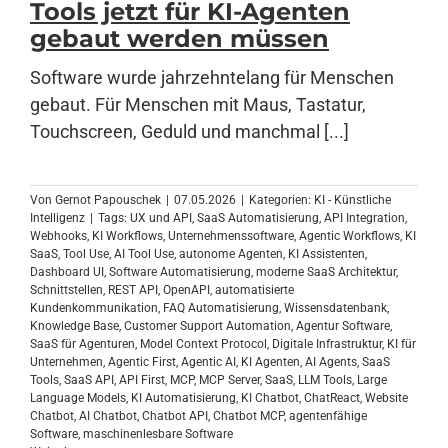
Tools jetzt für KI-Agenten
gebaut werden müssen
Anmelden
Software wurde jahrzehntelang für Menschen
gebaut. Für Menschen mit Maus, Tastatur,
Touchscreen, Geduld und manchmal [...]
Von
Gernot Papouschek
|
07.05.2026
|
Kategorien:
KI - Künstliche
Intelligenz
|
Tags:
UX und API
,
SaaS Automatisierung
,
API Integration
,
Webhooks
,
KI Workflows
,
Unternehmenssoftware
,
Agentic Workflows
,
KI
SaaS
,
Tool Use
,
AI Tool Use
,
autonome Agenten
,
KI Assistenten
,
Dashboard UI
,
Software Automatisierung
,
moderne SaaS Architektur
,
Schnittstellen
,
REST API
,
OpenAPI
,
automatisierte
Kundenkommunikation
,
FAQ Automatisierung
,
Wissensdatenbank
,
Knowledge Base
,
Customer Support Automation
,
Agentur Software
,
SaaS für Agenturen
,
Model Context Protocol
,
Digitale Infrastruktur
,
KI für
Unternehmen
,
Agentic First
,
Agentic AI
,
KI Agenten
,
AI Agents
,
SaaS
Tools
,
SaaS API
,
API First
,
MCP
,
MCP Server
,
SaaS
,
LLM Tools
,
Large
Language Models
,
KI Automatisierung
,
KI Chatbot
,
ChatReact
,
Website
Chatbot
,
AI Chatbot
,
Chatbot API
,
Chatbot MCP
,
agentenfähige
Software
,
maschinenlesbare Software