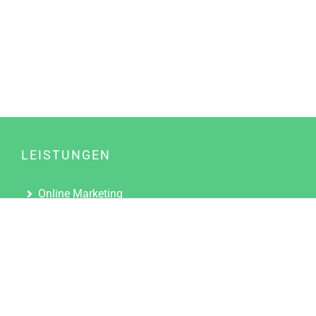
LEISTUNGEN
Online Marketing
Content Marketing
Content Marketing Abos
Content Marketing für Ärzte