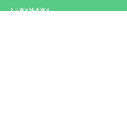
Online Marketing
Content Marketing
Content Marketing Abos
Content Marketing für Ärzte
Suchmaschinenoptimierung
Social Media Marketing
Influencer Marketing
Partnerprogramm
TOOLS