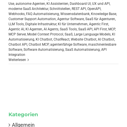
Use
,
autonome Agenten
,
KI Assistenten
,
Dashboard UI
,
UX und API
,
moderne SaaS Architektur
,
Schnittstellen
,
REST API
,
OpenAPI
,
Webhooks
,
FAQ Automatisierung
,
Wissensdatenbank
,
Knowledge Base
,
Customer Support Automation
,
Agentur Software
,
SaaS für Agenturen
,
LLM Tools
,
Digitale Infrastruktur
,
KI für Unternehmen
,
Agentic First
,
Agentic AI
,
KI Agenten
,
AI Agents
,
SaaS Tools
,
SaaS API
,
API First
,
MCP
,
MCP Server
,
Model Context Protocol
,
SaaS
,
Large Language Models
,
KI
Automatisierung
,
KI Chatbot
,
ChatReact
,
Website Chatbot
,
AI Chatbot
,
Chatbot API
,
Chatbot MCP
,
agentenfähige Software
,
maschinenlesbare
Software
,
Software Automatisierung
,
SaaS Automatisierung
,
API
Integration
Weiterlesen
Kategorien
Allgemein